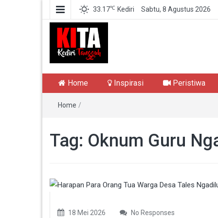
℃
33.17
Kediri
Sabtu, 8 Agustus 2026
Kediri Tangguh
Berita Akurat Terpercaya
Home
Inspirasi
Peristiwa
Home
/
Tag:
Oknum Guru Nga
18 Mei 2026
No Responses