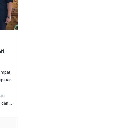
ti
tempat
upaten
iri
an ...