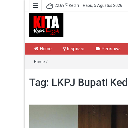
℃
22.69
Kediri
Rabu, 5 Agustus 2026
Kediri Tangguh
Berita Akurat Terpercaya
Home
Inspirasi
Peristiwa
Home
/
Tag:
LKPJ Bupati Kedi