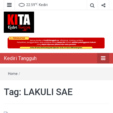
℃
22.59
Kediri
Berita Akurat Terpercaya
Kediri Tangguh
Kediri Tangguh
Home
/
Tag:
LAKULI SAE