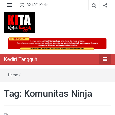
℃
32.49
Kediri
Berita Akurat Terpercaya
Kediri Tangguh
Kediri Tangguh
Home
/
Tag:
Komunitas Ninja