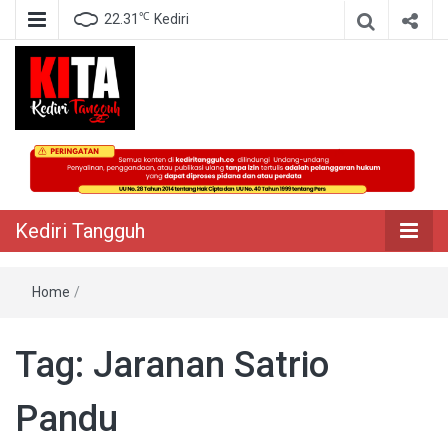
℃
22.31
Kediri
Berita Akurat Terpercaya
Kediri Tangguh
Kediri Tangguh
Home
/
Tag:
Jaranan Satrio
Pandu