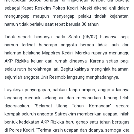
merupakan sosok panutan di lingkungan tempat dia bekerja
sebagai Kasat Reskrim Polres Kediri. Meski dikenal ahli dalam
mengungkap maupun menyergap pelaku tindak kejahatan,
namun tidak berlaku saat tepat berusia 30 tahun.
Tidak seperti biasanya, pada Sabtu (05/02) biasanya sepi,
namun terlihat beberapa anggota berada tidak jauh dari
halaman belakang Mapolres Kediri. Mereka rupanya menunggu
AKP Rizkika keluar dari rumah dinasnya. Karena setiap pagi,
selalu rutin berolahraga lari. Begitu kakinya menginjak halaman,
sejumlah anggota Unit Resmob langsung menghadangnya.
Layaknya penyergapan, bahkan tanpa ampun, anggota lainnya
langsung menarik selang air dan menaburkan tepung telah
dipersiapkan. “Selamat Ulang Tahun, Komandan” secara
kompak seluruh anggota Satreskrim memberikan ucapan. Inilah
bentuk kedekatan AKP Rizkika baru genap satu tahun bertugas
di Polres Kediri. “Terima kasih ucapan dan doanya, semoga kita