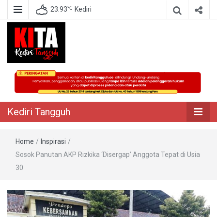
℃
23.93
Kediri
Berita Akurat Terpercaya
Kediri Tangguh
Kediri Tangguh
Home
/
Inspirasi
/
Sosok Panutan AKP Rizkika ‘Disergap’ Anggota Tepat di Usia
30