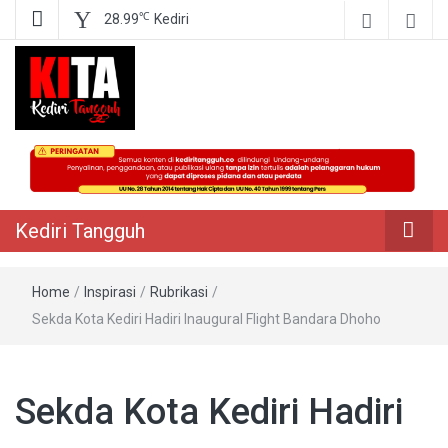
℃
28.99
Kediri
Berita Akurat Terpercaya
Kediri Tangguh
Kediri Tangguh
Home
/
Inspirasi
/
Rubrikasi
/
Sekda Kota Kediri Hadiri Inaugural Flight Bandara Dhoho
Sekda Kota Kediri Hadiri