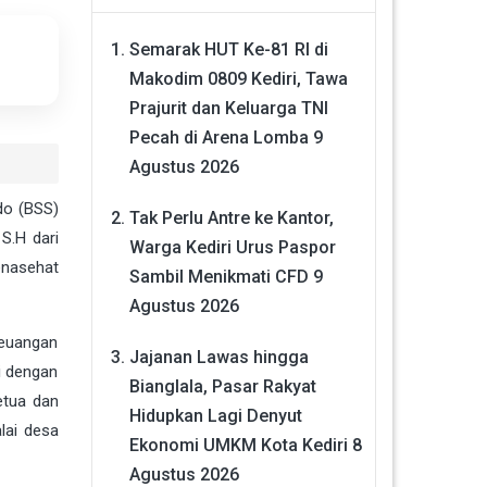
Semarak HUT Ke-81 RI di
Makodim 0809 Kediri, Tawa
Prajurit dan Keluarga TNI
Pecah di Arena Lomba
9
Agustus 2026
do (BSS)
Tak Perlu Antre ke Kantor,
S.H dari
Warga Kediri Urus Paspor
enasehat
Sambil Menikmati CFD
9
Agustus 2026
keuangan
Jajanan Lawas hingga
i dengan
Bianglala, Pasar Rakyat
etua dan
Hidupkan Lagi Denyut
lai desa
Ekonomi UMKM Kota Kediri
8
Agustus 2026