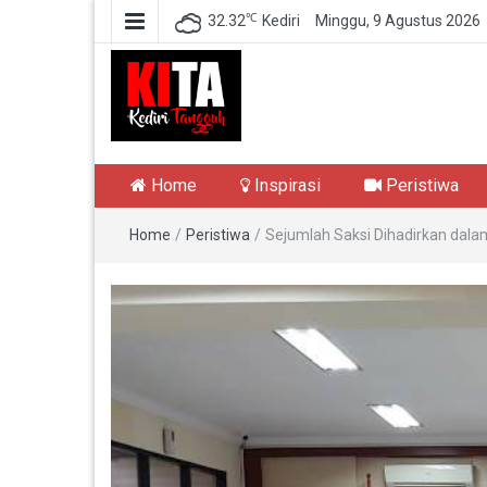
℃
32.32
Kediri
Minggu, 9 Agustus 2026
Kediri Tangguh
Berita Akurat Terpercaya
Home
Inspirasi
Peristiwa
Home
/
Peristiwa
/
Sejumlah Saksi Dihadirkan dala