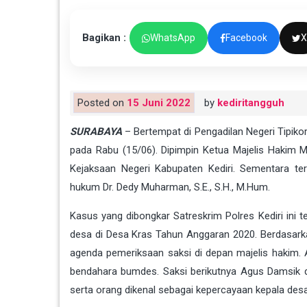
Bagikan :
WhatsApp
Facebook
X
Posted on
15 Juni 2022
by
kediritangguh
SURABAYA
– Bertempat di Pengadilan Negeri Tipik
pada Rabu (15/06). Dipimpin Ketua Majelis Hakim 
Kejaksaan Negeri Kabupaten Kediri. Sementara t
hukum Dr. Dedy Muharman, S.E., S.H., M.Hum.
Kasus yang dibongkar Satreskrim Polres Kediri ini 
desa di Desa Kras Tahun Anggaran 2020. Berdasarkan 
agenda pemeriksaan saksi di depan majelis hakim. 
bendahara bumdes. Saksi berikutnya Agus Damsik 
serta orang dikenal sebagai kepercayaan kepala des