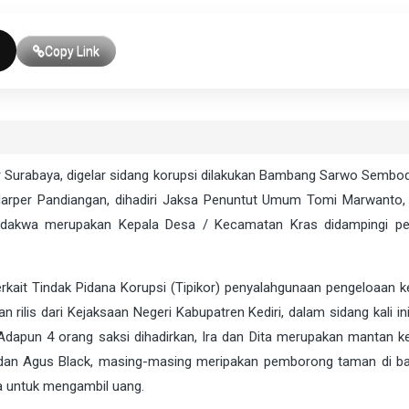
Copy Link
or Surabaya, digelar sidang korupsi dilakukan Bambang Sarwo Sembo
Marper Pandiangan, dihadiri Jaksa Penuntut Umum Tomi Marwanto, 
erdakwa merupakan Kepala Desa / Kecamatan Kras didampingi p
terkait Tindak Pidana Korupsi (Tipikor) penyalahgunaan pengeloaan 
rilis dari Kejaksaan Negeri Kabupatren Kediri, dalam sidang kali in
Adapun 4 orang saksi dihadirkan, Ira dan Dita merupakan mantan k
dan Agus Black, masing-masing meripakan pemborong taman di ba
a untuk mengambil uang.