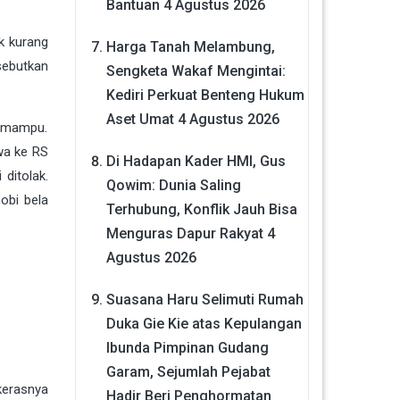
Bantuan
4 Agustus 2026
k kurang
Harga Tanah Melambung,
sebutkan
Sengketa Wakaf Mengintai:
Kediri Perkuat Benteng Hukum
Aset Umat
4 Agustus 2026
k mampu.
wa ke RS
Di Hadapan Kader HMI, Gus
ditolak.
Qowim: Dunia Saling
hobi bela
Terhubung, Konflik Jauh Bisa
Menguras Dapur Rakyat
4
Agustus 2026
Suasana Haru Selimuti Rumah
Duka Gie Kie atas Kepulangan
Ibunda Pimpinan Gudang
Garam, Sejumlah Pejabat
kerasnya
Hadir Beri Penghormatan