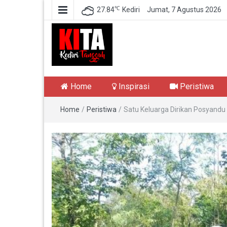
℃
27.84
Kediri
Jumat, 7 Agustus 2026
Kediri Tangguh
Berita Akurat Terpercaya
Home
Inspirasi
Peristiwa
Home
/
Peristiwa
/
Satu Keluarga Dirikan Posyandu