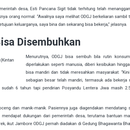
rintah desa, Esti Pancana Sigit tidak terhitung telah menanggan
nya orang normal. “Awalnya saya melihat ODGJ berkeliaran sambil t
tujuan keluarganya, saya bina dan sekarang bisa bekerja,” jelasnya.
isa Disembuhkan
Menurutnya, ODGJ bisa sembuh bila rutin konsums
(Kintan
diperlakukan seperti manusia, diberi kesibukan hingg
bisa mandiri dan tidak meresahkan masyarakat. “Kin
sebagian besar telah mandiri, termasuk ada bekerja
sudah 6 tahun tapi pendirian Posyandu Lentera Jiwa masih 2.5
oceng dan manik-manik. Pasiennya juga diagendakan mendatang 
ita mendapat dukungan dari pemerintah desa, terutama bantuan m
rek, ikut Jambore ODGJ pernah diadakan di Gedung Bhagawanta Bhar