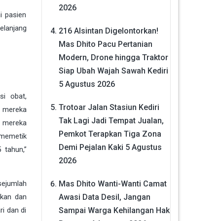
2026
i pasien
elanjang
216 Alsintan Digelontorkan!
Mas Dhito Pacu Pertanian
Modern, Drone hingga Traktor
Siap Ubah Wajah Sawah Kediri
5 Agustus 2026
i obat,
Trotoar Jalan Stasiun Kediri
a mereka
Tak Lagi Jadi Tempat Jualan,
i mereka
Pemkot Terapkan Tiga Zona
 memetik
Demi Pejalan Kaki
5 Agustus
 tahun,”
2026
Mas Dhito Wanti-Wanti Camat
sejumlah
Awasi Data Desil, Jangan
akan dan
Sampai Warga Kehilangan Hak
i dan di