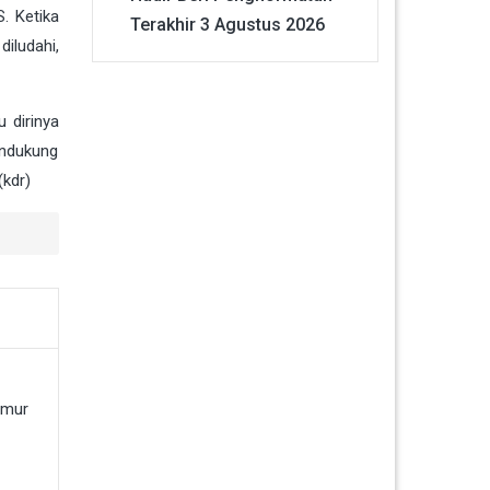
. Ketika
Terakhir
3 Agustus 2026
iludahi,
 dirinya
endukung
(kdr)