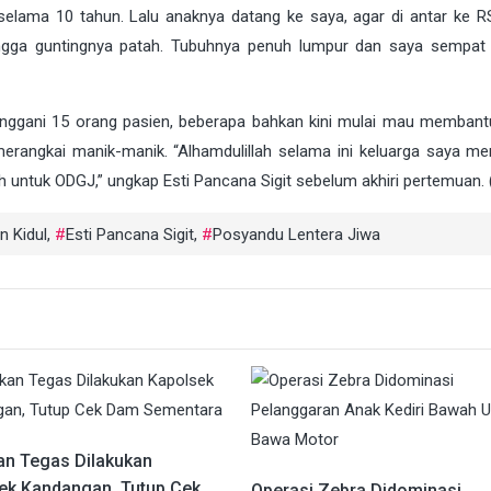
selama 10 tahun. Lalu anaknya datang ke saya, agar di antar ke RS
ngga guntingnya patah. Tubuhnya penuh lumpur dan saya sempat d
anggani 15 orang pasien, beberapa bahkan kini mulai mau membantu
rangkai manik-manik. “Alhamdulillah selama ini keluarga saya m
 untuk ODGJ,” ungkap Esti Pancana Sigit sebelum akhiri pertemuan. 
n Kidul
,
Esti Pancana Sigit
,
Posyandu Lentera Jiwa
an Tegas Dilakukan
ek Kandangan, Tutup Cek
Operasi Zebra Didominasi