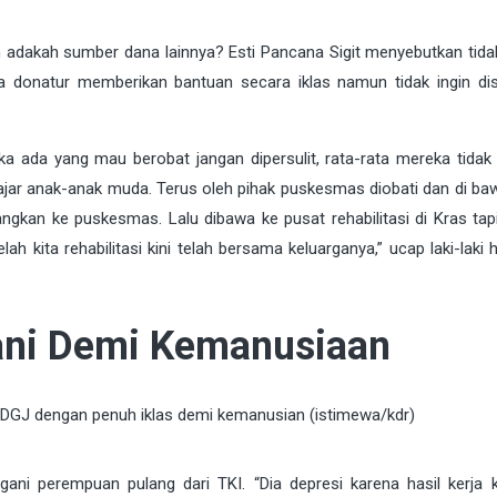
n adakah sumber dana lainnya? Esti Pancana Sigit menyebutkan tida
 donatur memberikan bantuan secara iklas namun tidak ingin di
ika ada yang mau berobat jangan dipersulit, rata-rata mereka tida
hajar anak-anak muda. Terus oleh pihak puskesmas diobati dan di ba
gkan ke puskesmas. Lalu dibawa ke pusat rehabilitasi di Kras tapi 
ah kita rehabilitasi kini telah bersama keluarganya,” ucap laki-laki 
ani Demi Kemanusiaan
DGJ dengan penuh iklas demi kemanusian (istimewa/kdr)
gani perempuan pulang dari TKI. “Dia depresi karena hasil kerja 