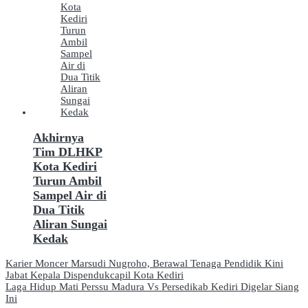
Akhirnya
Tim DLHKP
Kota Kediri
Turun Ambil
Sampel Air di
Dua Titik
Aliran Sungai
Kedak
Navigasi
Karier Moncer Marsudi Nugroho, Berawal Tenaga Pendidik Kini
Jabat Kepala Dispendukcapil Kota Kediri
pos
Laga Hidup Mati Perssu Madura Vs Persedikab Kediri Digelar Siang
Ini