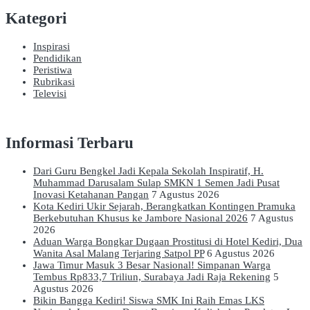
Kategori
Inspirasi
Pendidikan
Peristiwa
Rubrikasi
Televisi
Informasi Terbaru
Dari Guru Bengkel Jadi Kepala Sekolah Inspiratif, H.
Muhammad Darusalam Sulap SMKN 1 Semen Jadi Pusat
Inovasi Ketahanan Pangan
7 Agustus 2026
Kota Kediri Ukir Sejarah, Berangkatkan Kontingen Pramuka
Berkebutuhan Khusus ke Jambore Nasional 2026
7 Agustus
2026
Aduan Warga Bongkar Dugaan Prostitusi di Hotel Kediri, Dua
Wanita Asal Malang Terjaring Satpol PP
6 Agustus 2026
Jawa Timur Masuk 3 Besar Nasional! Simpanan Warga
Tembus Rp833,7 Triliun, Surabaya Jadi Raja Rekening
5
Agustus 2026
Bikin Bangga Kediri! Siswa SMK Ini Raih Emas LKS