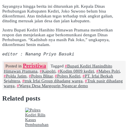
Sayangnya hingga berita ini diturunkan plt. Kepala Dinas
Perhubungan Kabupaten Kediri, Joko Suwono belum bisa
dikonfirmasi. Atas tindakan tegas terhadap truk angkut galian,
dituding merusak jalan desa dan jalan kabupaten.
Justru Bupati Kediri Hanihito Himawan Pramana memberikan
respon dan menjelaskan agar berkomunikasi dengan Dinas
Perhubungan. “Kadishub nya masih Pak Joko,” ungkapnya,
dikonfirmasi Senin malam.
editor : Nanang Priyo Basuki
Peristiwa
Posted in
Tagged
Bupati Kediri Hanindhito
Himawan Pramana
,
Kapolri
,
Kodim 0809 kediri
,
Mabes Polri
,
Polda Jatim
,
Polres Blitar
,
Polres Kediri
,
PT. Irfai Berkah
Sejahtera
,
truk Irfai Group dihadang warga
,
Truk pasir dihadang
warga
,
Warga Desa Margourip Ngancar demo
Related posts