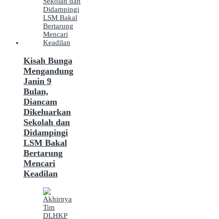
Kisah Bunga
Mengandung
Janin 9
Bulan,
Diancam
Dikeluarkan
Sekolah dan
Didampingi
LSM Bakal
Bertarung
Mencari
Keadilan