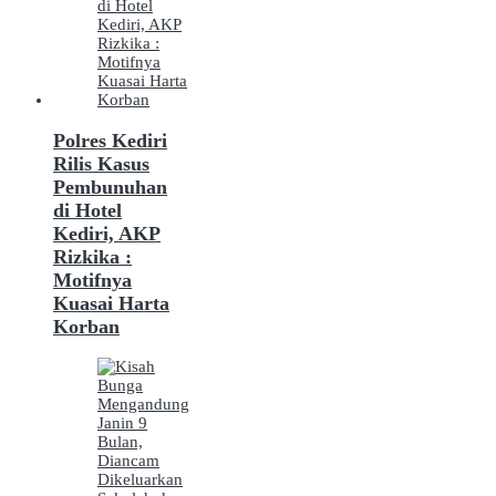
Polres Kediri
Rilis Kasus
Pembunuhan
di Hotel
Kediri, AKP
Rizkika :
Motifnya
Kuasai Harta
Korban