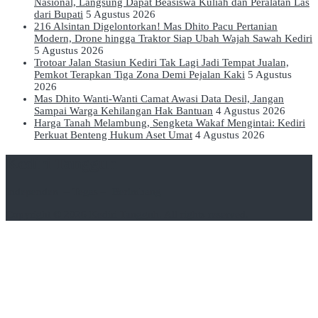
Nasional, Langsung Dapat Beasiswa Kuliah dan Peralatan Las
dari Bupati
5 Agustus 2026
216 Alsintan Digelontorkan! Mas Dhito Pacu Pertanian
Modern, Drone hingga Traktor Siap Ubah Wajah Sawah Kediri
5 Agustus 2026
Trotoar Jalan Stasiun Kediri Tak Lagi Jadi Tempat Jualan,
Pemkot Terapkan Tiga Zona Demi Pejalan Kaki
5 Agustus
2026
Mas Dhito Wanti-Wanti Camat Awasi Data Desil, Jangan
Sampai Warga Kehilangan Hak Bantuan
4 Agustus 2026
Harga Tanah Melambung, Sengketa Wakaf Mengintai: Kediri
Perkuat Benteng Hukum Aset Umat
4 Agustus 2026
Kediri Tangguh
Independen – Tegas – Berimbang
Copyright © 2026
Kediri Tangguh
. All rights reserved.