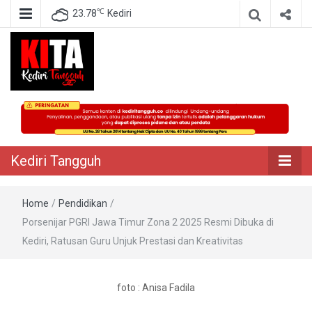
℃
23.78
Kediri
Berita Akurat Terpercaya
Kediri Tangguh
Kediri Tangguh
Home
/
Pendidikan
/
Porsenijar PGRI Jawa Timur Zona 2 2025 Resmi Dibuka di
Kediri, Ratusan Guru Unjuk Prestasi dan Kreativitas
foto : Anisa Fadila