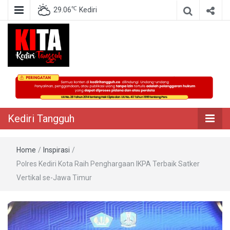
℃
29.06
Kediri
Berita Akurat Terpercaya
Kediri Tangguh
Kediri Tangguh
Home
/
Inspirasi
/
Polres Kediri Kota Raih Penghargaan IKPA Terbaik Satker
Vertikal se-Jawa Timur