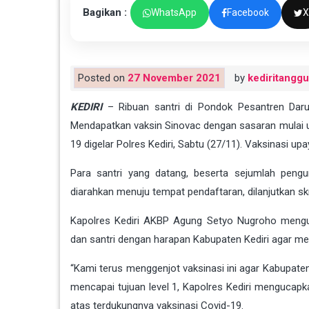
Bagikan :
WhatsApp
Facebook
X
Posted on
27 November 2021
by
kediritangg
KEDIRI
– Ribuan santri di Pondok Pesantren Dar
Mendapatkan vaksin Sinovac dengan sasaran mulai us
19 digelar Polres Kediri, Sabtu (27/11). Vaksinasi u
Para santri yang datang, beserta sejumlah pengu
diarahkan menuju tempat pendaftaran, dilanjutkan sk
Kapolres Kediri AKBP Agung Setyo Nugroho mengu
dan santri dengan harapan Kabupaten Kediri agar men
“Kami terus menggenjot vaksinasi ini agar Kabupate
mencapai tujuan level 1, Kapolres Kediri mengucap
atas terdukungnya vaksinasi Covid-19.