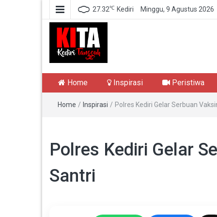
℃
27.32
Kediri
Minggu, 9 Agustus 2026
Kediri Tangguh
Berita Akurat Terpercaya
Home
Inspirasi
Peristiwa
Home
/
Inspirasi
/
Polres Kediri Gelar Serbuan Vaksi
Polres Kediri Gelar S
Santri