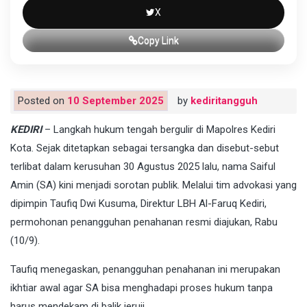
X
Copy Link
Posted on
10 September 2025
by
kediritangguh
KEDIRI
– Langkah hukum tengah bergulir di Mapolres Kediri
Kota. Sejak ditetapkan sebagai tersangka dan disebut-sebut
terlibat dalam kerusuhan 30 Agustus 2025 lalu, nama Saiful
Amin (SA) kini menjadi sorotan publik. Melalui tim advokasi yang
dipimpin Taufiq Dwi Kusuma, Direktur LBH Al-Faruq Kediri,
permohonan penangguhan penahanan resmi diajukan, Rabu
(10/9).
Taufiq menegaskan, penangguhan penahanan ini merupakan
ikhtiar awal agar SA bisa menghadapi proses hukum tanpa
harus mendekam di balik jeruji.