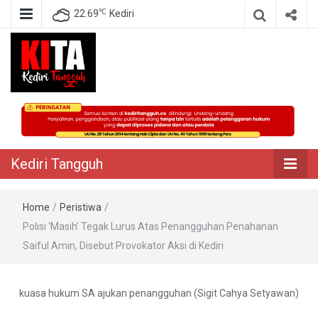
℃
22.69
Kediri
Berita Akurat Terpercaya
Kediri Tangguh
Kediri Tangguh
Home
/
Peristiwa
/
Polisi ‘Masih’ Tegak Lurus Atas Penangguhan Penahanan
Saiful Amin, Disebut Provokator Aksi di Kediri
kuasa hukum SA ajukan penangguhan (Sigit Cahya Setyawan)