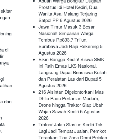
Aduan Warga Bongkar Dugaan
Prostitusi di Hotel Kediri, Dua
ekitar
Wanita Asal Malang Terjaring
angan
Satpol PP
6 Agustus 2026
Jawa Timur Masuk 3 Besar
Nasional! Simpanan Warga
ioning
Tembus Rp833,7 Triliun,
Surabaya Jadi Raja Rekening
5
a di
Agustus 2026
ri.
Bikin Bangga Kediri! Siswa SMK
usnya
Ini Raih Emas LKS Nasional,
Langsung Dapat Beasiswa Kuliah
gi
dan Peralatan Las dari Bupati
5
atihan
Agustus 2026
216 Alsintan Digelontorkan! Mas
Dhito Pacu Pertanian Modern,
ra dan
Drone hingga Traktor Siap Ubah
Wajah Sawah Kediri
5 Agustus
n
2026
ota
Trotoar Jalan Stasiun Kediri Tak
k
Lagi Jadi Tempat Jualan, Pemkot
Terapkan Tiga Zona Demi Pejalan