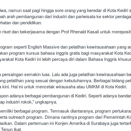
iwa, namun saat pagi hingga sore orang yang beredar di Kota Kediri s
bah arah pembangunan dari industri dan pariwisata ke sektor perdag
sehatan dan pendidikan.
 riset dan bekerjasama dengan Prof Rhenald Kasali untuk mereposit
gram seperti English Massive dan pelatihan kewirausahaan yang ad
kan program kursus bahasa inggris gratis bagi masyarakat Kota Kedi
yarakat Kota Kediri ini lebih percaya diri dalam Bahasa Inggris khus
na persaingan semakin luas. Lalu ada juga pelatihan kewirausahaan ba
g pelatihan yang sesuai dengan kebutuhannya. Berbagai bidang pel
 kini. Hal ini untuk mencetak wirausaha atau UMKM di Kota Kediri.
spon adanya berbagai pembangunan di Kediri. Seperti adanya banda
dap industri rokok,” ungkapnya.
memiliki berbagai program. Termasuk diantaranya, program pertukara
erta outreach program. Dimana nantinya program dari Pemerintah K
rasikan. Dalam pertemuan ini Konjen Amerika di Surabaya juga tertari
 Tenun Ikat.