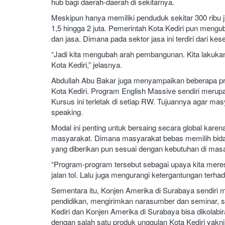
hub bagi daerah-daerah di sekitarnya.
Meskipun hanya memiliki penduduk sekitar 300 ribu j
1,5 hingga 2 juta. Pemerintah Kota Kediri pun mengu
dan jasa. Dimana pada sektor jasa ini terdiri dari ke
“Jadi kita mengubah arah pembangunan. Kita lakukan
Kota Kediri,” jelasnya.
Abdullah Abu Bakar juga menyampaikan beberapa pro
Kota Kediri. Program English Massive sendiri merupa
Kursus ini terletak di setiap RW. Tujuannya agar mas
speaking.
Modal ini penting untuk bersaing secara global kare
masyarakat. Dimana masyarakat bebas memilih bidan
yang diberikan pun sesuai dengan kebutuhan di masa
“Program-program tersebut sebagai upaya kita mere
jalan tol. Lalu juga mengurangi ketergantungan terha
Sementara itu, Konjen Amerika di Surabaya sendiri 
pendidikan, mengirimkan narasumber dan seminar, s
Kediri dan Konjen Amerika di Surabaya bisa dikolabi
dengan salah satu produk unggulan Kota Kediri yakni