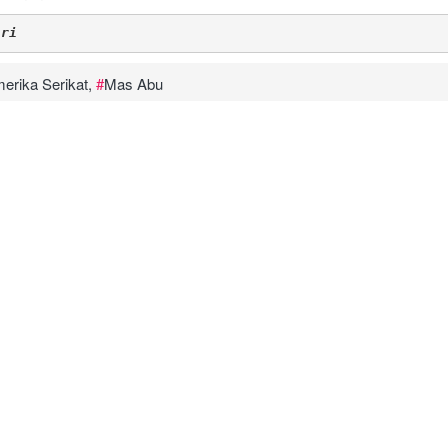
iri
erika Serikat
,
Mas Abu