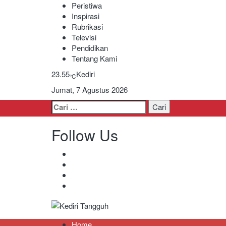
Peristiwa
Inspirasi
Rubrikasi
Televisi
Pendidikan
Tentang Kami
23.55
Kediri
℃
Jumat, 7 Agustus 2026
Cari
untuk:
Follow Us
Kediri Tangguh
Berita Akurat Terpercaya
Home