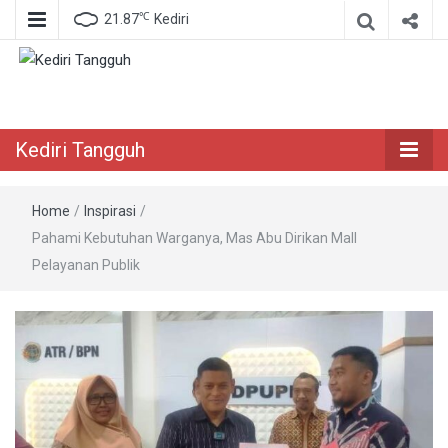
℃
21.87
Kediri
Berita Akurat Terpercaya
Kediri Tangguh
Kediri Tangguh
Home
/
Inspirasi
/
Pahami Kebutuhan Warganya, Mas Abu Dirikan Mall
Pelayanan Publik