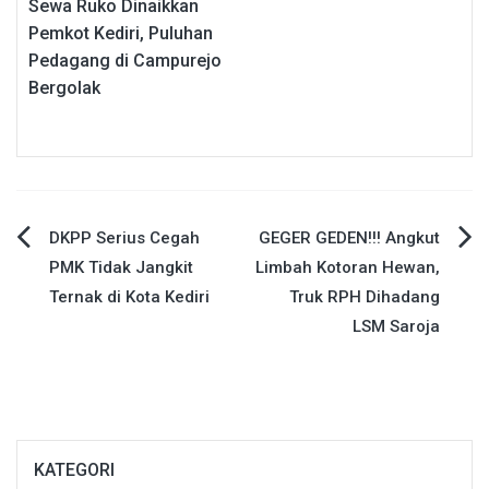
Sewa Ruko Dinaikkan
Pemkot Kediri, Puluhan
Pedagang di Campurejo
Bergolak
Navigasi
DKPP Serius Cegah
GEGER GEDEN!!! Angkut
PMK Tidak Jangkit
Limbah Kotoran Hewan,
pos
Ternak di Kota Kediri
Truk RPH Dihadang
LSM Saroja
KATEGORI