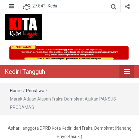
℃
27.84
Kediri
Berita Akurat Terpercaya
Kediri Tangguh
Kediri Tangguh
Home
/
Peristiwa
/
Marak Aduan Alasan Fraksi Demokrat Ajukan PANSUS
PRODAMAS
Ashari, anggota DPRD Kota Kediri dari Fraksi Demokrat (Nanang
Priyo Basuki)