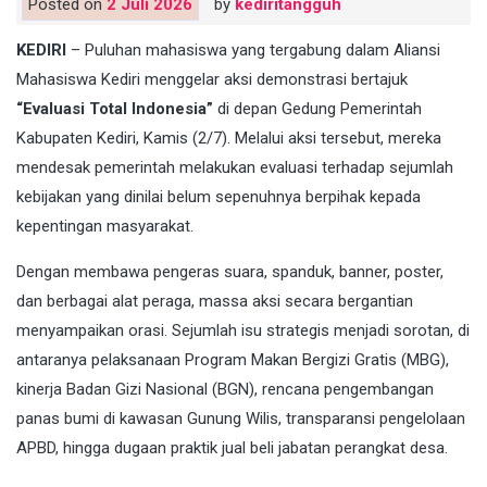
Posted on
2 Juli 2026
by
kediritangguh
KEDIRI
– Puluhan mahasiswa yang tergabung dalam Aliansi
Mahasiswa Kediri menggelar aksi demonstrasi bertajuk
“Evaluasi Total Indonesia”
di depan Gedung Pemerintah
Kabupaten Kediri, Kamis (2/7). Melalui aksi tersebut, mereka
mendesak pemerintah melakukan evaluasi terhadap sejumlah
kebijakan yang dinilai belum sepenuhnya berpihak kepada
kepentingan masyarakat.
Dengan membawa pengeras suara, spanduk, banner, poster,
dan berbagai alat peraga, massa aksi secara bergantian
menyampaikan orasi. Sejumlah isu strategis menjadi sorotan, di
antaranya pelaksanaan Program Makan Bergizi Gratis (MBG),
kinerja Badan Gizi Nasional (BGN), rencana pengembangan
panas bumi di kawasan Gunung Wilis, transparansi pengelolaan
APBD, hingga dugaan praktik jual beli jabatan perangkat desa.