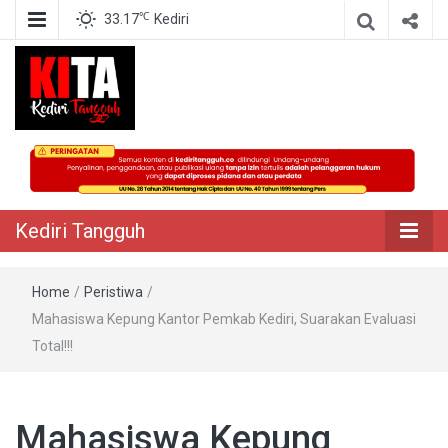
℃
33.17
Kediri
Berita Akurat Terpercaya
Kediri Tangguh
Kediri Tangguh
Home
/
Peristiwa
/
Mahasiswa Kepung Kantor Pemkab Kediri, Suarakan Evaluasi
Total!!!
Mahasiswa Kepung