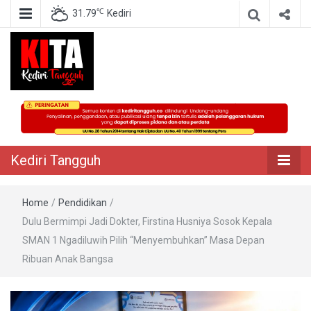
℃
31.79
Kediri
Berita Akurat Terpercaya
Kediri Tangguh
Kediri Tangguh
Home
/
Pendidikan
/
Dulu Bermimpi Jadi Dokter, Firstina Husniya Sosok Kepala
SMAN 1 Ngadiluwih Pilih “Menyembuhkan” Masa Depan
Ribuan Anak Bangsa