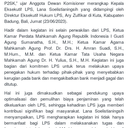
P2SK,” ujar Anggota Dewan Komisioner merangkap Kepala
Eksekutif LPS, Lana Soelistianingsih yang didampingi oleh
Direktur Eksekutif Hukum LPS, Ary Zulfikar di Kuta, Kabupaten
Badung, Bali, Jumat (23/06/2023).
Hadir dalam kegiatan ini selain perwakilan dari LPS, Ketua
Kamar Perdata Mahkamah Agung Republik Indonesia I Gusti
Agung Sumanatha, S.H., M.H.; Ketua Kamar Agama
Mahkamah Agung Prof. Dr. Drs. H. Amran Suadi, S.H.,
M.Hum., M.M. dan Ketua Kamar Tata Usaha Negara
Mahkamah Agung Dr. H. Yulius, S.H., M.H. Kegiatan ini juga
bagian dari komitmen LPS untuk terus melakukan upaya
penegakan hukum terhadap pihak-pihak yang menyebabkan
kerugian pada bank dan mengakibatkan bank menjadi gagal dan
ditutup.
Hal ini juga dimaksudkan sebagai pendukung upaya
optimalisasi dan pemulihan biaya penjaminan yang telah
dikeluarkan oleh LPS, sehingga kehadiran LPS juga memberi
kontribusi signifikan bagi masyarakat. Lana Soelistianingsih
menyampaikan, LPS mengharapkan kegiatan ini tidak hanya
bermanfaat bagi LPS dalam melaksanakan tugas dan