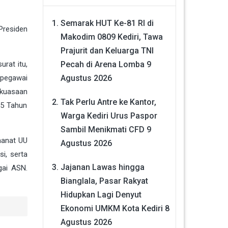
Semarak HUT Ke-81 RI di
Presiden
Makodim 0809 Kediri, Tawa
Prajurit dan Keluarga TNI
Pecah di Arena Lomba
9
rat itu,
Agustus 2026
 pegawai
ekuasaan
Tak Perlu Antre ke Kantor,
 5 Tahun
Warga Kediri Urus Paspor
Sambil Menikmati CFD
9
manat UU
Agustus 2026
i, serta
Jajanan Lawas hingga
gai
ASN
.
Bianglala, Pasar Rakyat
Hidupkan Lagi Denyut
Ekonomi UMKM Kota Kediri
8
Agustus 2026