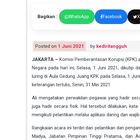
Bagikan :
WhatsApp
Facebook
X
Posted on
1 Juni 2021
by
kediritangguh
J
AKARTA
–
Komisi Pemberantasan Korupsi (
KPK
) 
Negara pada hari ini, Selasa, 1 Juni 2021, dikutip d
luring di Aula Gedung Juang KPK pada Selasa, 1 Juni
keterangan tertulis, Senin, 31 Mei 2021.
Ali mengatakan perwakilan pegawai yang hadir seca
juga hadir secara fisik. Hal tersebut dilakukan, ka
mengikuti pelantikan melalui aplikasi daring dan wajib
Rangkaian acara ini terdiri dari pelantikan dan pen
Madya, Jabatan Pimpinan Tinggi Pratama, dan Adm