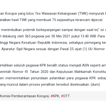
an Korupsi yang lolos
Tes Wawasan Kebangsaan
(TWK) menyurati 
talkan hasil TWK yang membuat 75 sejawatnya terancam dipecat.
nimbulkan polemik berkepanjangan sampai dengan saat ini,” isi su
ut didukung oleh 563 pegawai per 30 Mei 2021 pukul 13.40 WIB. Para
inggi Negara Kesatuan Republik Indonesia, sekaligus pemegang k
Aparatur Sipil Negara sesuai dengan Pasal 25 ayat (1) UU Nomor
ntahkan seluruh pegawai KPK beralih status menjadi ASN seperti a
erintah Nomor 41 Tahun 2020 dan Keputusan Mahkamah Konstitus
iden memerintahkan penundaan pelantikan para pegawai KPK seba
g muncul dalam proses peralihan tersebut diselesaikan. (dum)
Komisi Pemberantasan Korupsi
,
KPK
,
OTT