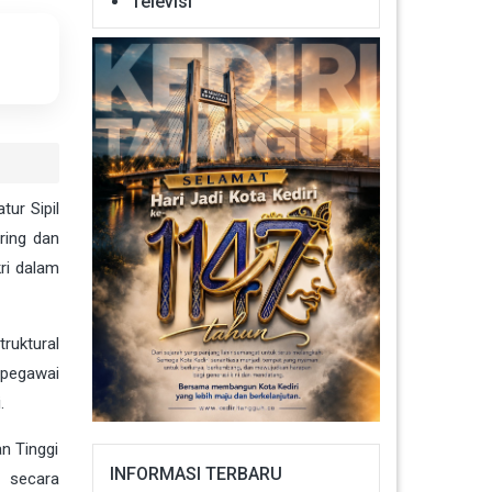
Televisi
ur Sipil
ring dan
kri dalam
ruktural
 pegawai
.
an Tinggi
INFORMASI TERBARU
i secara