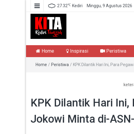
℃
27.32
Kediri
Minggu, 9 Agustus 2026
Kediri Tangguh
Berita Akurat Terpercaya
Home
Inspirasi
Peristiwa
Home
/
Peristiwa
/
KPK Dilantik Hari Ini, Para Pega
keter
KPK Dilantik Hari Ini
Jokowi Minta di-ASN