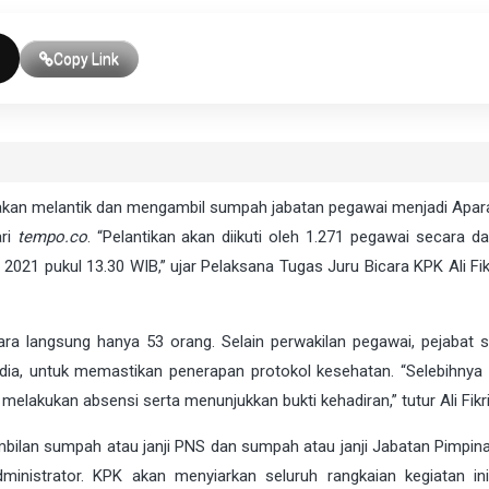
Copy Link
akan melantik dan mengambil sumpah jabatan pegawai menjadi Aparat
ari
tempo.co
. “Pelantikan akan diikuti oleh 1.271 pegawai secara da
 2021 pukul 13.30 WIB,” ujar Pelaksana Tugas Juru Bicara KPK Ali Fi
ra langsung hanya 53 orang. Selain perwakilan pegawai, pejabat st
ta dia, untuk memastikan penerapan protokol kesehatan. “Selebihnya
 melakukan absensi serta menunjukkan bukti kehadiran,” tutur Ali Fikri
gambilan sumpah atau janji PNS dan sumpah atau janji Jabatan Pimpin
inistrator. KPK akan menyiarkan seluruh rangkaian kegiatan in