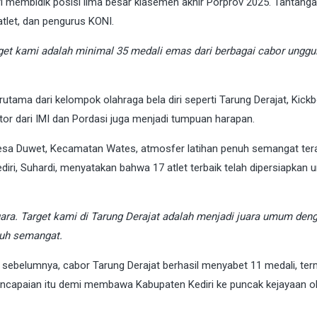
i membidik posisi lima besar klasemen akhir Porprov 2025. Tantangan
atlet, dan pengurus KONI.
t kami adalah minimal 35 medali emas dari berbagai cabor unggul
utama dari kelompok olahraga bela diri seperti Tarung Derajat, Kickb
or dari IMI dan Pordasi juga menjadi tumpuan harapan.
i Desa Duwet, Kecamatan Wates, atmosfer latihan penuh semangat ter
i, Suhardi, menyatakan bahwa 17 atlet terbaik telah dipersiapkan u
juara. Target kami di Tarung Derajat adalah menjadi juara umum den
nuh semangat.
 sebelumnya, cabor Tarung Derajat berhasil menyabet 11 medali, te
encapaian itu demi membawa Kabupaten Kediri ke puncak kejayaan o