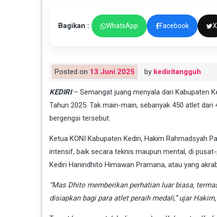
Bagikan :
WhatsApp
Facebook
X
Posted on
13 Juni 2025
by
kediritangguh
KEDIRI
– Semangat juang menyala dari Kabupaten Ked
Tahun 2025. Tak main-main, sebanyak 450 atlet dar
bergengsi tersebut.
Ketua KONI Kabupaten Kediri, Hakim Rahmadsyah Parn
intensif, baik secara teknis maupun mental, di pusa
Kediri Hanindhito Himawan Pramana, atau yang akrab
“Mas Dhito memberikan perhatian luar biasa, termas
disiapkan bagi para atlet peraih medali,” ujar Hakim