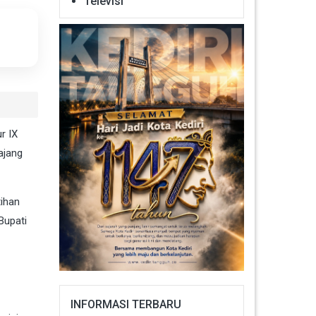
Televisi
r IX
ajang
tihan
Bupati
INFORMASI TERBARU