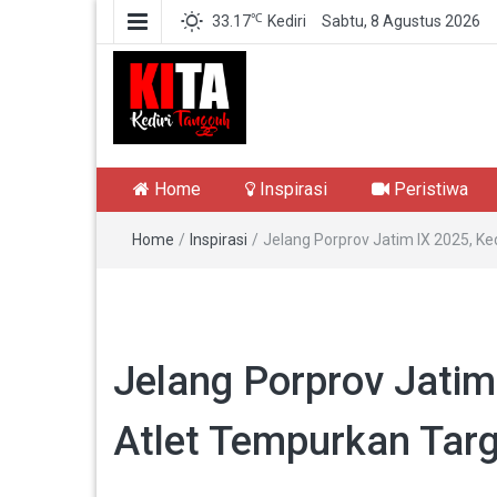
℃
33.17
Kediri
Sabtu, 8 Agustus 2026
Kediri Tangguh
Berita Akurat Terpercaya
Home
Inspirasi
Peristiwa
Home
/
Inspirasi
/
Jelang Porprov Jatim IX 2025, Ke
Jelang Porprov Jatim 
Atlet Tempurkan Tar