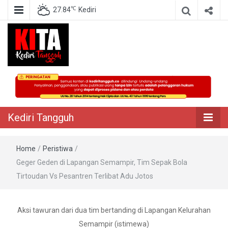
℃
27.84
Kediri
Berita Akurat Terpercaya
Kediri Tangguh
Kediri Tangguh
Home
/
Peristiwa
/
Geger Geden di Lapangan Semampir, Tim Sepak Bola
Tirtoudan Vs Pesantren Terlibat Adu Jotos
Aksi tawuran dari dua tim bertanding di Lapangan Kelurahan
Semampir (istimewa)