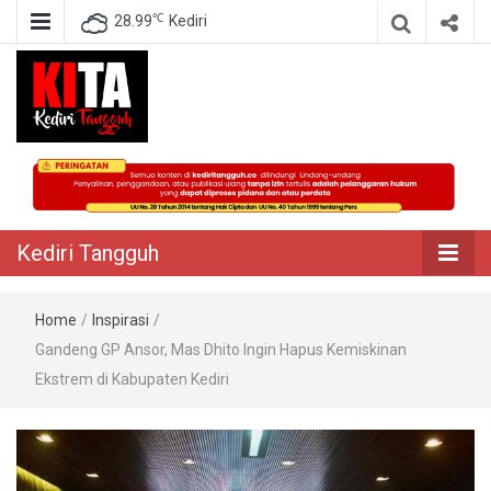
℃
28.99
Kediri
Berita Akurat Terpercaya
Kediri Tangguh
Kediri Tangguh
Home
/
Inspirasi
/
Gandeng GP Ansor, Mas Dhito Ingin Hapus Kemiskinan
Ekstrem di Kabupaten Kediri