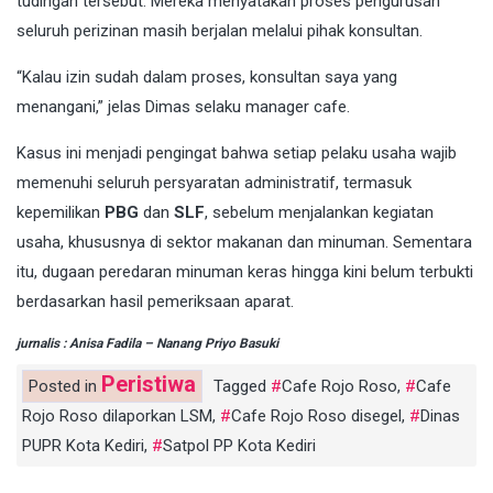
tudingan tersebut. Mereka menyatakan proses pengurusan
seluruh perizinan masih berjalan melalui pihak konsultan.
“Kalau izin sudah dalam proses, konsultan saya yang
menangani,” jelas Dimas selaku manager cafe.
Kasus ini menjadi pengingat bahwa setiap pelaku usaha wajib
memenuhi seluruh persyaratan administratif, termasuk
kepemilikan
PBG
dan
SLF
, sebelum menjalankan kegiatan
usaha, khususnya di sektor makanan dan minuman. Sementara
itu, dugaan peredaran minuman keras hingga kini belum terbukti
berdasarkan hasil pemeriksaan aparat.
jurnalis : Anisa Fadila – Nanang Priyo Basuki
Peristiwa
Posted in
Tagged
Cafe Rojo Roso
,
Cafe
Rojo Roso dilaporkan LSM
,
Cafe Rojo Roso disegel
,
Dinas
PUPR Kota Kediri
,
Satpol PP Kota Kediri