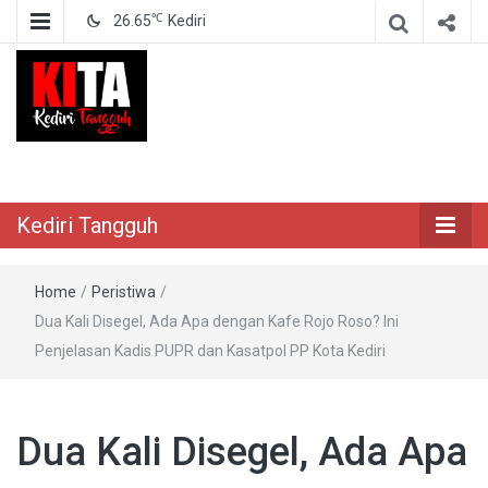
℃
26.65
Kediri
Berita Akurat Terpercaya
Kediri Tangguh
Kediri Tangguh
Home
/
Peristiwa
/
Dua Kali Disegel, Ada Apa dengan Kafe Rojo Roso? Ini
Penjelasan Kadis PUPR dan Kasatpol PP Kota Kediri
Dua Kali Disegel, Ada Apa