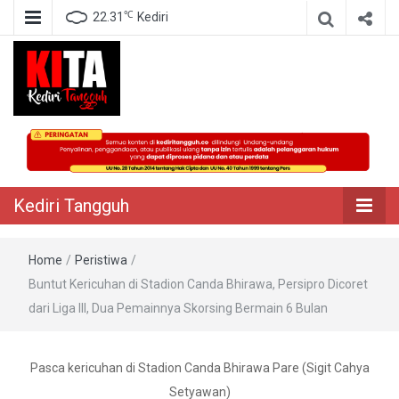
℃
22.31
Kediri
Berita Akurat Terpercaya
Kediri Tangguh
Kediri Tangguh
Home
/
Peristiwa
/
Buntut Kericuhan di Stadion Canda Bhirawa, Persipro Dicoret
dari Liga III, Dua Pemainnya Skorsing Bermain 6 Bulan
Pasca kericuhan di Stadion Canda Bhirawa Pare (Sigit Cahya
Setyawan)