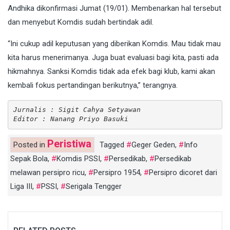
Andhika dikonfirmasi Jumat (19/01). Membenarkan hal tersebut
dan menyebut Komdis sudah bertindak adil.
“Ini cukup adil keputusan yang diberikan Komdis. Mau tidak mau
kita harus menerimanya. Juga buat evaluasi bagi kita, pasti ada
hikmahnya. Sanksi Komdis tidak ada efek bagi klub, kami akan
kembali fokus pertandingan berikutnya,” terangnya.
Jurnalis : Sigit Cahya Setyawan
Editor : Nanang Priyo Basuki
Peristiwa
Posted in
Tagged
Geger Geden
,
Info
Sepak Bola
,
Komdis PSSI
,
Persedikab
,
Persedikab
melawan persipro ricu
,
Persipro 1954
,
Persipro dicoret dari
Liga III
,
PSSI
,
Serigala Tengger