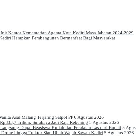
nit Kantor Kementerian Agama Kota Kediri Masa Jabatan 2024-2029
a Kediri Harapkan Pembangunan Bermanfaat Bagi Masyarakat
anita Asal Malang Terjaring Satpol PP
6 Agustus 2026
p833,7 Triliun, Surabaya Jadi Raja Rekening
5 Agustus 2026
Langsung Dapat Beasiswa Kuliah dan Peralatan Las dari Bupati
5 Agus
, Drone hingga Traktor Siap Ubah Wajah Sawah Kediri
5 Agustus 2026