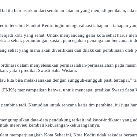
 Hal itu berdasarkan dari sembilan tatanan yang menjadi penilaian, ada s
ediri tersebut Pemkot Kediri ingin mengevaluasi tahapan – tahapan yang
njadi kota yang sehat. Untuk menyandang gelar kota sehat harus memen
sata sehat, perlindungan sosial, pencegahan penanganan bencana, industr
yang sehat yang mana akan diverifikasi dan dilakukan pembinaan oleh pr
erkoordinasi dalam menyelesaikan permasalahan-permasalahan pada masi
pkan, yakni predikat Swasti Saba Wistara.
lau kita bisa melaksanakan dengan sungguh-sungguh pasti tercapai,” t
 (FKKS) menyampaikan bahwa, untuk mencapai predikat Swasti Saba Wi
pembina tadi. Kemudian untuk rencana kerja tim pembina, itu juga har
 mengumpulkan data-data pendukung terkait indikator-indikator yang a
n untuk merevieu kembali kekurangan-kekurangannya.
m memperjuangkan Kota Sehat ini, Kota Kediri tidak sekadar berparti