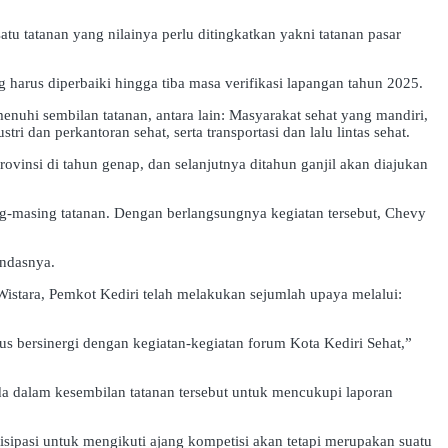
atu tatanan yang nilainya perlu ditingkatkan yakni tatanan pasar
 harus diperbaiki hingga tiba masa verifikasi lapangan tahun 2025.
uhi sembilan tatanan, antara lain: Masyarakat sehat yang mandiri,
i dan perkantoran sehat, serta transportasi dan lalu lintas sehat.
ovinsi di tahun genap, dan selanjutnya ditahun ganjil akan diajukan
ng-masing tatanan. Dengan berlangsungnya kegiatan tersebut, Chevy
andasnya.
stara, Pemkot Kediri telah melakukan sejumlah upaya melalui:
us bersinergi dengan kegiatan-kegiatan forum Kota Kediri Sehat,”
da dalam kesembilan tatanan tersebut untuk mencukupi laporan
sipasi untuk mengikuti ajang kompetisi akan tetapi merupakan suatu