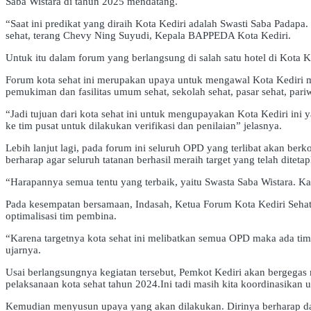
Saba Wistara di tahun 2025 mendatang.
“Saat ini predikat yang diraih Kota Kediri adalah Swasti Saba Padapa.
sehat, terang Chevy Ning Suyudi, Kepala BAPPEDA Kota Kediri.
Untuk itu dalam forum yang berlangsung di salah satu hotel di Kota K
Forum kota sehat ini merupakan upaya untuk mengawal Kota Kediri me
pemukiman dan fasilitas umum sehat, sekolah sehat, pasar sehat, pariwi
“Jadi tujuan dari kota sehat ini untuk mengupayakan Kota Kediri ini 
ke tim pusat untuk dilakukan verifikasi dan penilaian” jelasnya.
Lebih lanjut lagi, pada forum ini seluruh OPD yang terlibat akan b
berharap agar seluruh tatanan berhasil meraih target yang telah diteta
“Harapannya semua tentu yang terbaik, yaitu Swasta Saba Wistara. Ka
Pada kesempatan bersamaan, Indasah, Ketua Forum Kota Kediri Sehat
optimalisasi tim pembina.
“Karena targetnya kota sehat ini melibatkan semua OPD maka ada tim 
ujarnya.
Usai berlangsungnya kegiatan tersebut, Pemkot Kediri akan bergegas
pelaksanaan kota sehat tahun 2024.Ini tadi masih kita koordinasika
Kemudian menyusun upaya yang akan dilakukan. Dirinya berharap dala