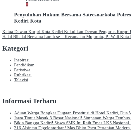
Penyuluhan Hukum Bersama Satresnarkoba Polres
Kediri Kota
Navigasi
Ketua Dewan Korpri Kota Kediri Kukuhkan Dewan Pengurus Korpri U
Halal Bihalal Bersama Lurah se – Kecamatan Mojoroto, PJ Wali Kot
pos
Kategori
Inspirasi
Pendidikan
Peristiwa
Rubrikasi
Televisi
Informasi Terbaru
Aduan Warga Bongkar Dugaan Prostitusi di Hotel Kediri, Dua W
Jawa Timur Masuk 3 Besar Nasional! Simpanan Warga Tembus R
Bikin Bangga Kediri! Siswa SMK Ini Raih Emas LKS Nasional, 
216 Alsintan Digelontorkan! Mas Dhito Pacu Pertanian Modern