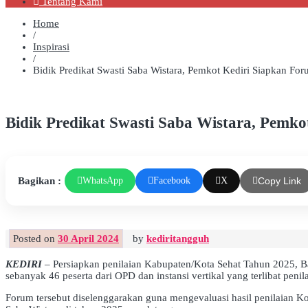
Tentang Kami
Home
/
Inspirasi
/
Bidik Predikat Swasti Saba Wistara, Pemkot Kediri Siapkan Fo
Bidik Predikat Swasti Saba Wistara, Pemk
Bagikan :
WhatsApp
Facebook
X
Copy Link
Posted on
30 April 2024
by
kediritangguh
KEDIRI
– Persiapkan penilaian Kabupaten/Kota Sehat Tahun 2025, 
sebanyak 46 peserta dari OPD dan instansi vertikal yang terlibat peni
Forum tersebut diselenggarakan guna mengevaluasi hasil penilaian K