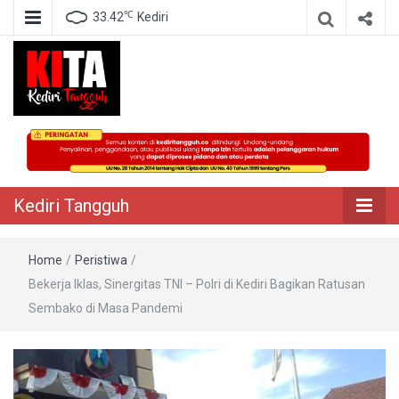
℃
33.42
Kediri
Berita Akurat Terpercaya
Kediri Tangguh
Kediri Tangguh
Home
/
Peristiwa
/
Bekerja Iklas, Sinergitas TNI – Polri di Kediri Bagikan Ratusan
Sembako di Masa Pandemi