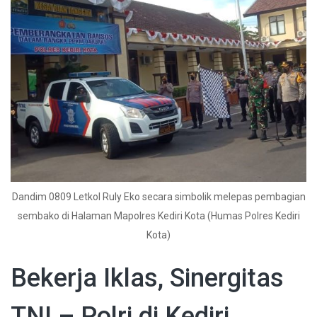
Dandim 0809 Letkol Ruly Eko secara simbolik melepas pembagian
sembako di Halaman Mapolres Kediri Kota (Humas Polres Kediri
Kota)
Bekerja Iklas, Sinergitas
TNI – Polri di Kediri