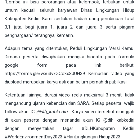
“Lomba ini bisa perorangan atau kelompok, terbukan untuk
umum kecuali seluruh karyawan Dinas Lingkungan Hidup
Kabupaten Kediri. Kami sediakan hadiah uang pembinaan total
3,1 juta, bagi juara 1, juara 2 dan juara 3 serta piagam
penghargaan,” terangnya, kemarin.
Adapun tema yang ditentukan, Peduli Lingkungan Versi Kamu.
Dimana peserta diwajibakan mengisi biodata pada formulir
google form pada link berikut:
https://forms.gle/wxu3vxGCokxSJUH39
. Kemudian video yang
diupload merupakan karya asli dan belum pernah di publikasi.
Ketentuan lainnya, durasi video reels maksimal 3 menit, tidak
mengandung ujaran kebencian dan SARA. Setiap peserta wajib
follow akun IG
@dih_kabkediri
. Karya video tersebut diunggah
di akun peserta dengan menandai akun IG @dih kabkediri
dengan menyertakan tagar #DLHKabupaten Kediri
#WorldEnvironmentDay2023 #HariLingkungan Hidup2023.