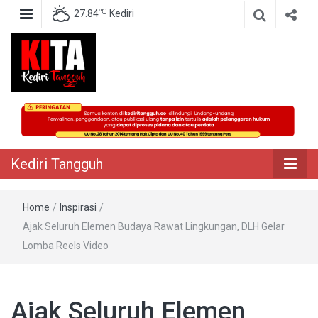
℃
27.84
Kediri
Berita Akurat Terpercaya
Kediri Tangguh
Kediri Tangguh
Home
/
Inspirasi
/
Ajak Seluruh Elemen Budaya Rawat Lingkungan, DLH Gelar
Lomba Reels Video
Ajak Seluruh Elemen