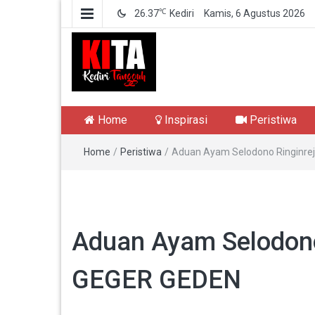
℃
26.37
Kediri
Kamis, 6 Agustus 2026
Kediri Tangguh
Berita Akurat Terpercaya
Home
Inspirasi
Peristiwa
Home
/
Peristiwa
/
Aduan Ayam Selodono Ringinre
Aduan Ayam Selodono
GEGER GEDEN