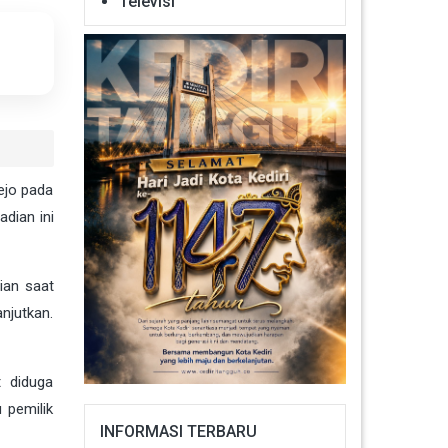
Televisi
ejo pada
dian ini
ian saat
anjutkan.
t diduga
 pemilik
INFORMASI TERBARU