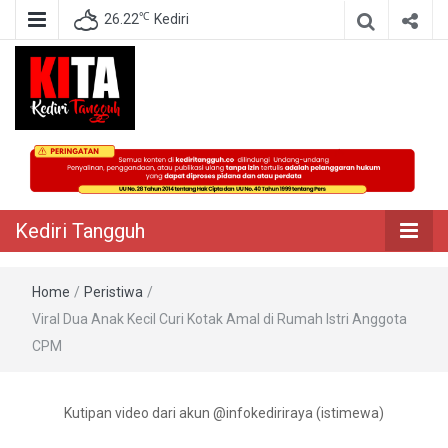
℃
26.22
Kediri
Berita Akurat Terpercaya
Kediri Tangguh
Kediri Tangguh
Home
/
Peristiwa
/
Viral Dua Anak Kecil Curi Kotak Amal di Rumah Istri Anggota
CPM
Kutipan video dari akun @infokediriraya (istimewa)