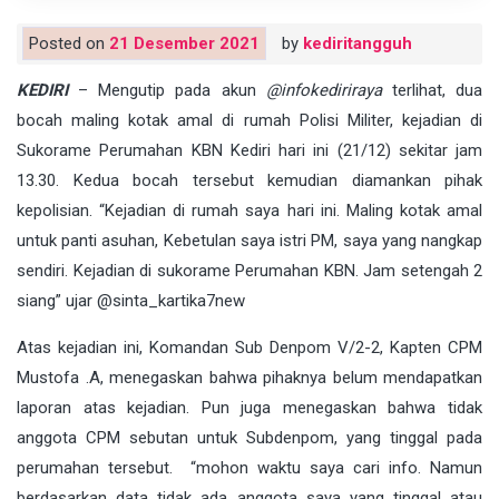
Posted on
21 Desember 2021
by
kediritangguh
KEDIRI
– Mengutip pada akun
@infokediriraya
terlihat, dua
bocah maling kotak amal di rumah Polisi Militer, kejadian di
Sukorame Perumahan KBN Kediri hari ini (21/12) sekitar jam
13.30. Kedua bocah tersebut kemudian diamankan pihak
kepolisian. “Kejadian di rumah saya hari ini. Maling kotak amal
untuk panti asuhan, Kebetulan saya istri PM, saya yang nangkap
sendiri. Kejadian di sukorame Perumahan KBN. Jam setengah 2
siang” ujar
@sinta_kartika7new
Atas kejadian ini, Komandan Sub Denpom V/2-2, Kapten CPM
Mustofa .A, menegaskan bahwa pihaknya belum mendapatkan
laporan atas kejadian. Pun juga menegaskan bahwa tidak
anggota CPM sebutan untuk Subdenpom, yang tinggal pada
perumahan tersebut. “mohon waktu saya cari info. Namun
berdasarkan data tidak ada anggota saya yang tinggal atau