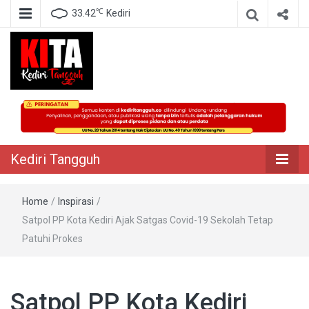
℃
33.42
Kediri
Berita Akurat Terpercaya
Kediri Tangguh
Kediri Tangguh
Home
/
Inspirasi
/
Satpol PP Kota Kediri Ajak Satgas Covid-19 Sekolah Tetap
Patuhi Prokes
Satpol PP Kota Kediri