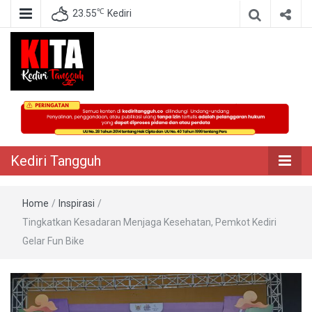
℃
23.55
Kediri
Berita Akurat Terpercaya
Kediri Tangguh
Kediri Tangguh
Home
/
Inspirasi
/
Tingkatkan Kesadaran Menjaga Kesehatan, Pemkot Kediri
Gelar Fun Bike