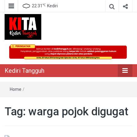
℃
22.31
Kediri
Berita Akurat Terpercaya
Kediri Tangguh
Kediri Tangguh
Home
/
Tag:
warga pojok digugat