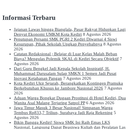
Informasi Terbaru
Jajanan Lawas hingga Bianglala, Pasar Rakyat Hidupkan Lagi
Denyut Ekonomi UMKM Kota Kediri
8 Agustus 2026
Penutupan Persami SMK PGRI 2 Kediri Diwarnai 4 Siswi
Kesurupan, Pihak Sekolah Ungkap Penyebabnya
8 Agustus
2026
Catatan Redaksional ; Belajar di Luar Kelas Malah Beban
Biaya? Mengulas Polemik SKAL di Kediri Secara Objektif
7
Agustus 2026
Dari Guru Bengkel Jadi Kepala Sekolah Inspiratif, H.
Muhammad Darusalam Sulap SMKN 1 Semen Jadi Pusat
Inovasi Ketahanan Pangan
7 Agustus 2026
Kota Kediri Ukir Sejarah, Berangkatkan Kontingen Pramuka
Berkebutuhan Khusus ke Jambore Nasional 2026
7 Agustus
2026
Aduan Warga Bongkar Dugaan Prostitusi di Hotel Kediri, Dua
Wanita Asal Malang Terjaring Satpol PP
6 Agustus 2026
Jawa Timur Masuk 3 Besar Nasional! Simpanan Warga
Tembus Rp833,7 Triliun, Surabaya Jadi Raja Rekening
5
Agustus 2026
Bikin Bangga Kediri! Siswa SMK Ini Raih Emas LKS
Nasional, Langsung Dapat Beasiswa Kuliah dan Peralatan Las