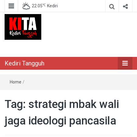
℃
22.05
Kediri
Berita Akurat Terpercaya
Kediri Tangguh
Kediri Tangguh
Home
/
Tag:
strategi mbak wali
jaga ideologi pancasila