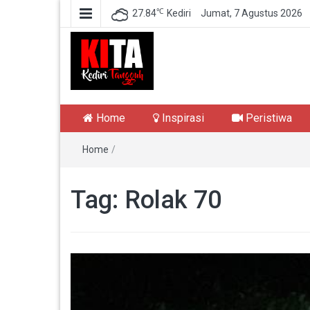
℃
27.84
Kediri
Jumat, 7 Agustus 2026
Kediri Tangguh
Berita Akurat Terpercaya
Home
Inspirasi
Peristiwa
Home
/
Tag:
Rolak 70