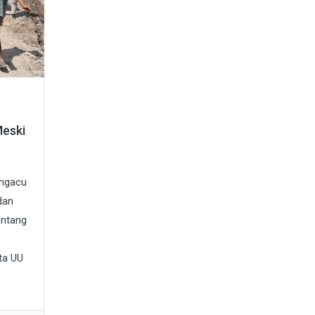
Meski
engacu
dan
entang
ta UU