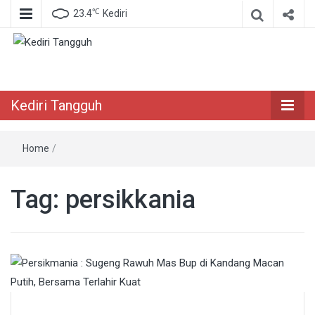
℃
23.4
Kediri
Berita Akurat Terpercaya
Kediri Tangguh
Kediri Tangguh
Home
/
Tag:
persikkania