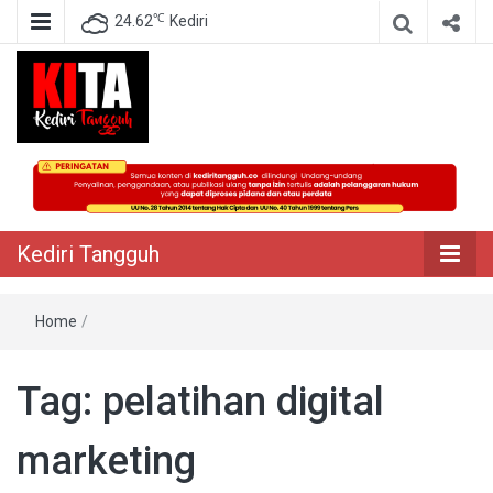
℃
24.62
Kediri
Berita Akurat Terpercaya
Kediri Tangguh
Kediri Tangguh
Home
/
Tag:
pelatihan digital
marketing