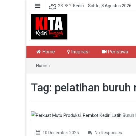
℃
23.78
Kediri
Sabtu, 8 Agustus 2026
Kediri Tangguh
Berita Akurat Terpercaya
Home
Inspirasi
Peristiwa
Home
/
Tag:
pelatihan buruh 
10 Desember 2025
No Responses