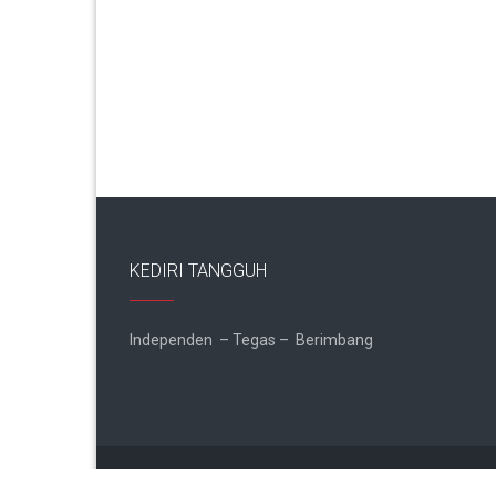
KEDIRI TANGGUH
Independen – Tegas – Berimbang
Copyright © 2026
Kediri Tangguh
. All rights reserved.