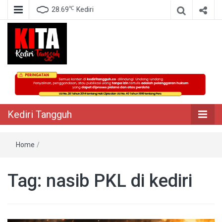
℃
28.69
Kediri
Berita Akurat Terpercaya
Kediri Tangguh
Kediri Tangguh
Home
/
Tag:
nasib PKL di kediri