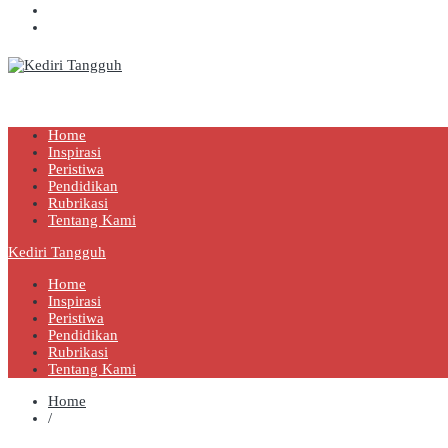
Kediri Tangguh
Berita Akurat Terpercaya
Home
Inspirasi
Peristiwa
Pendidikan
Rubrikasi
Tentang Kami
Kediri Tangguh
Home
Inspirasi
Peristiwa
Pendidikan
Rubrikasi
Tentang Kami
Home
/