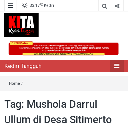
℃
33.17
Kediri
Berita Akurat Terpercaya
Kediri Tangguh
Kediri Tangguh
Home
/
Tag:
Mushola Darrul
Ullum di Desa Sitimerto