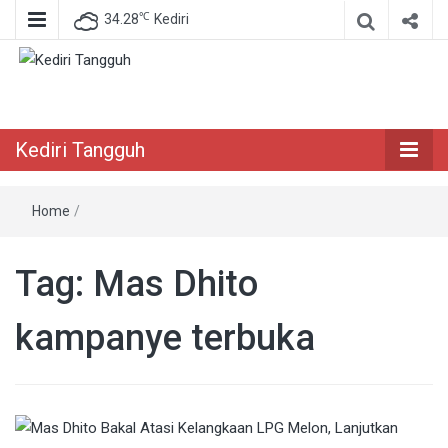
℃
34.28
Kediri
Berita Akurat Terpercaya
Kediri Tangguh
Kediri Tangguh
Home
/
Tag:
Mas Dhito
kampanye terbuka