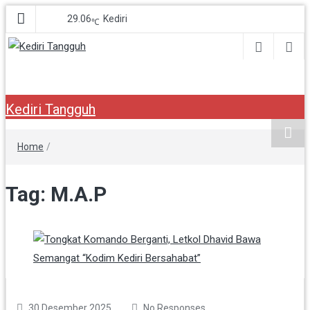
29.06
Kediri
℃
Kediri Tangguh
Berita Akurat Terpercaya
Kediri Tangguh
Home
/
Tag:
M.A.P
30 Desember 2025
No Responses