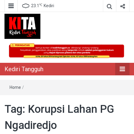
℃
23.1
Kediri
Berita Akurat Terpercaya
Kediri Tangguh
Kediri Tangguh
Home
/
Tag:
Korupsi Lahan PG
Ngadiredjo