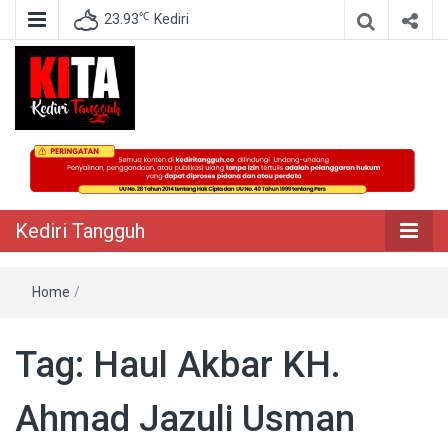
℃
23.93
Kediri
Berita Akurat Terpercaya
Kediri Tangguh
Kediri Tangguh
Home
/
Tag:
Haul Akbar KH.
Ahmad Jazuli Usman