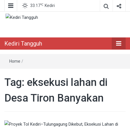
℃
33.17
Kediri
Berita Akurat Terpercaya
Kediri Tangguh
Kediri Tangguh
Home
/
Tag:
eksekusi lahan di
Desa Tiron Banyakan