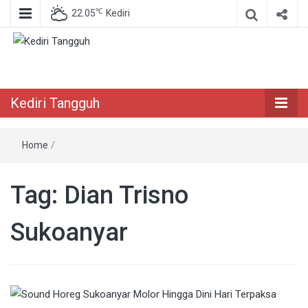
℃
22.05
Kediri
Berita Akurat Terpercaya
Kediri Tangguh
Kediri Tangguh
Home
/
Tag:
Dian Trisno
Sukoanyar