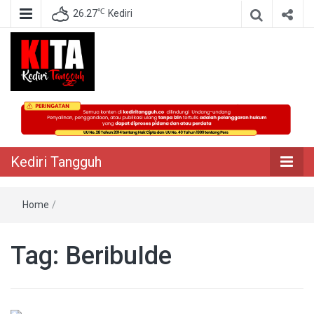
℃
26.27
Kediri
Berita Akurat Terpercaya
Kediri Tangguh
Kediri Tangguh
Home
/
Tag:
BeribuIde